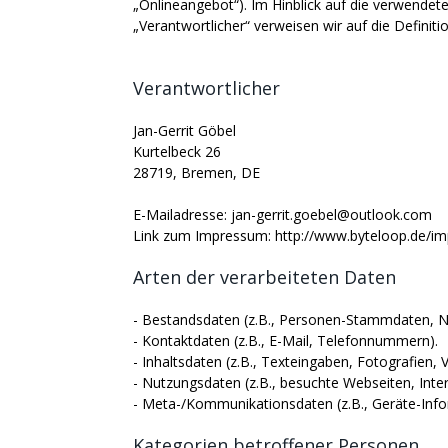
„Onlineangebot“). Im Hinblick auf die verwendeten
„Verantwortlicher“ verweisen wir auf die Defini
Verantwortlicher
Jan-Gerrit Göbel
Kurtelbeck 26
28719, Bremen, DE
E-Mailadresse: jan-gerrit.goebel@outlook.com
Link zum Impressum: http://www.byteloop.de/i
Arten der verarbeiteten Daten
- Bestandsdaten (z.B., Personen-Stammdaten, 
- Kontaktdaten (z.B., E-Mail, Telefonnummern).
- Inhaltsdaten (z.B., Texteingaben, Fotografien, V
- Nutzungsdaten (z.B., besuchte Webseiten, Intere
- Meta-/Kommunikationsdaten (z.B., Geräte-Info
Kategorien betroffener Personen