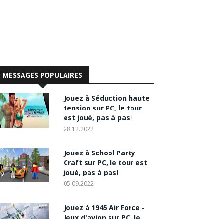
MESSAGES POPULAIRES
Jouez à Séduction haute
tension sur PC, le tour
est joué, pas à pas!
28.12.2022
Jouez à School Party
Craft sur PC, le tour est
joué, pas à pas!
05.09.2022
Jouez à 1945 Air Force -
Jeux d'avion sur PC, le